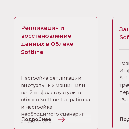
Репликация и
За
восстановление
Sof
данных в Облаке
Softline
Ра
Инф
Sof
Настройка репликации
тре
виртуальных машин или
пер
всей инфраструктуры в
PCI
облако Softline. Разработка
и настройка
необходимого сценария
Подробнее
По
аварийного
восстановления с